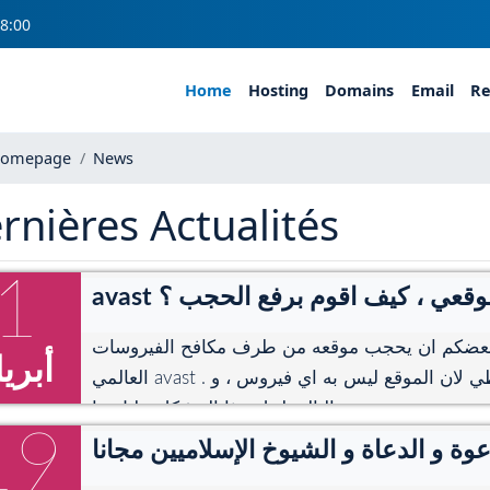
8:00
Home
Hosting
Domains
Email
Re
omepage
News
rnières Actualités
1
ب موقعي ، كيف اقوم برفع الحجب ؟
 بعضكم ان يحجب موقعه من طرف مكافح الفيروسات
أبري
العالمي avast . و قد يكون الحجب خاطي لان الموقع ليس به اي فيروس ، و
بالتالي لحل هذا المشكل عليك ما ...
19
ة و الدعاة و الشيوخ الإسلاميين مجانا