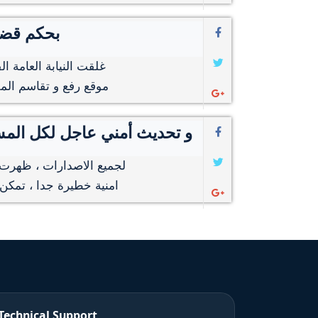
إغلاق الموقع العالمي egaupload
غلقت النيابة العامة ال
موقع رفع و تقاسم الملف
ثغرة خطيرة لسكريبت whms و تحديث أمني عاجل ل
امنية خطيرة جدا ، تمك
Technical Support