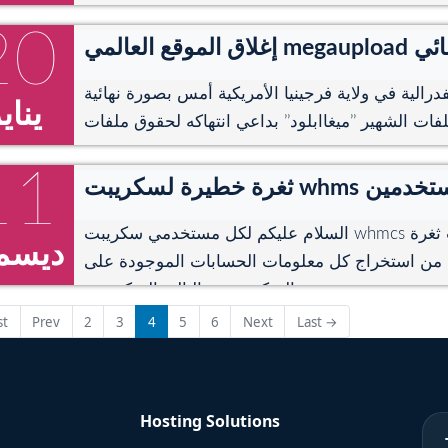
20
m بحكم قضائي
فدرالية في ولاية فرجينيا الأمريكية أمس بصورة نهائية
يناي
ات الشهير ’’ميغاابلود’’ بداعي انتهاكه لحقوق ملفات
محمية ...
11
كل المستخدمين
السلام عليكم لكل مستخدمي سكريبت whmcs لجميع الاصدارات ، ظهرت ثغرة
ديسم
ن من استخراج كل معلومات الحسابات الموجودة على
السكريبت و بالتالي التمكن من ...
st
Prev
2
3
4
5
6
Next
Last →
Hosting Solutions