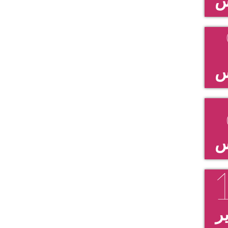
س
س
س
ر