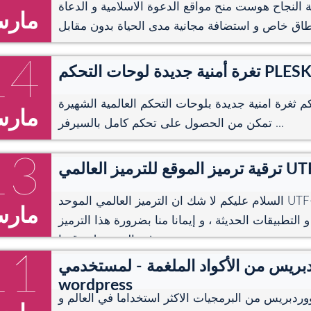
النجاح هوست منح مواقع الدعوة الاسلامية و الدعاة
مار
14
غرة أمنية جديدة لوحات التحكم PLESK
ثغرة امنية جديدة بلوحات التحكم العالمية الشهيرة PLESK ، الثغرة
مار
تمكن من الحصول على تحكم كامل بالسيرفر ...
13
ع للترميز العالمي UTF-8
السلام عليكم لا شك ان الترميز العالمي الموحد UTF-8 أصبح يطرح نفسه و
مار
التطبيقات الحديثة ، و إيمانا منا بضرورة هذا الترميز
في المستقبل ، قمنا ...
11
ريس من الأكواد الملغمة - لمستخدمي
wordpress
وردبريس من البرمجيات الاكثر استخداما في العالم و