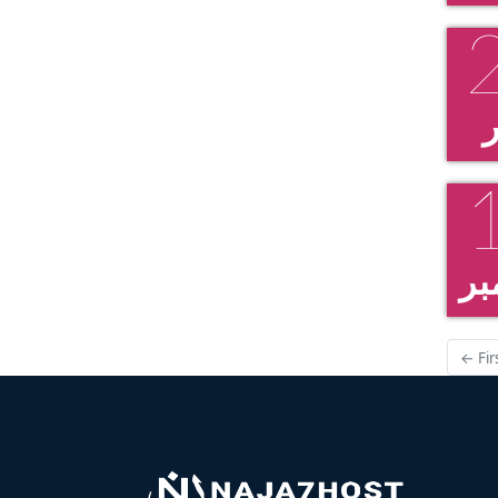
ر
بر
← Fir