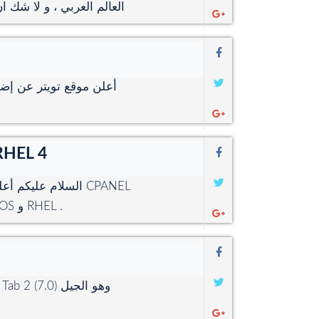
العالم العربي ، و لا شك 
أعلن موقع تويتر عن إضاف
السيبانل تعلن توقيف دعم centos 4 
السلام عليكم أعلن
، بلاغا تعلن فيه عن نهاييدة دعم الاصدار 4 من CENTOS و RHEL .