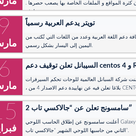
مار
ان كثرة المواقع و الملفات الخاصة بها يصعب حصرها .
و يصادف ...
9
تويتر يدعم العربية رسمياً
ة دعم اللغة العربية وعدد من اللغات التي تُكتب من
مار
اليمين إلى اليسار بشكل رسمي.
6
و RHEL 4
ت شركة السبانل العالمية للوحات تحكم السيرفرات CPANEL
مار
15
سامسونج تعلن عن “جالاكسي تاب 2″
أعلنت سامسونج عن إطلاق الحاسب اللوحي Galaxy Tab 2 (7.0) وهو الجيل
فبراي
الثاني من حاسبها اللوحي الشهير “جالاكسي تاب”.